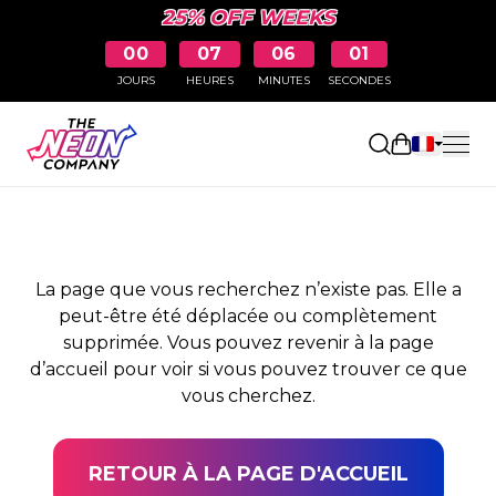
25% OFF WEEKS
00
07
06
01
JOURS
HEURES
MINUTES
SECONDES
PAGE NON TROUVÉE
Ouvrir le pa
La page que vous recherchez n’existe pas. Elle a
peut-être été déplacée ou complètement
supprimée. Vous pouvez revenir à la page
d’accueil pour voir si vous pouvez trouver ce que
vous cherchez.
RETOUR À LA PAGE D'ACCUEIL