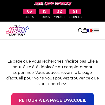
25% OFF WEEKS
03
19
32
50
JOURS
HEURES
MINUTES
SECONDES
PAGE NON TROUVÉE
Ouvrir le pa
La page que vous recherchez n’existe pas. Elle a
peut-être été déplacée ou complètement
supprimée. Vous pouvez revenir à la page
d’accueil pour voir si vous pouvez trouver ce que
vous cherchez.
RETOUR À LA PAGE D'ACCUEIL