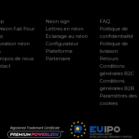
op
Neon sign
FAQ
Neon Fait Pour
Lettres en néon
Politique de
us
Éclairage au néon
confidentialité
piration néon
Configurateur
Politique de
s
Plateforme
livraison
ropos de nous
Partenaire
Retours
tact
Conditions
générales B2C
Conditions
générales B2B
Paramètres des
cookies