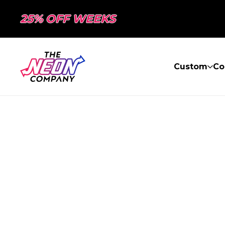
25% OFF WEEKS
Custom
Co
PAGE NON TR