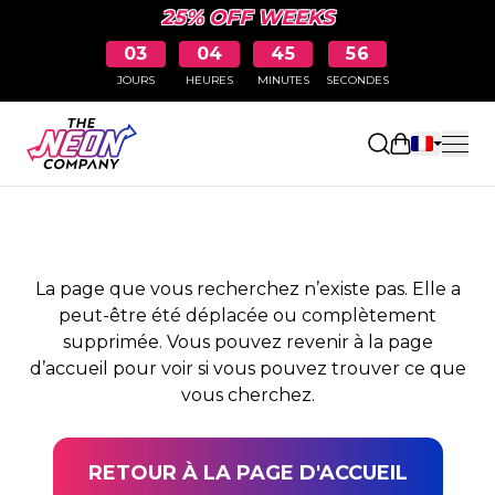
25% OFF WEEKS
03
04
45
56
JOURS
HEURES
MINUTES
SECONDES
PAGE NON TROUVÉE
Ouvrir le pa
La page que vous recherchez n’existe pas. Elle a
peut-être été déplacée ou complètement
supprimée. Vous pouvez revenir à la page
d’accueil pour voir si vous pouvez trouver ce que
vous cherchez.
RETOUR À LA PAGE D'ACCUEIL