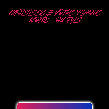
CHOISISSEZ VOTRE PLAQUE
NOIRE – OU PAS
5 OPTIONS
DIFFÉRENTES
The Neon Company est un spécialiste du
développement, de la conception et de la
production de PowerLEDs™ Neon Signing. Avec
notre technologie d’éclairage innovante
‘PowerLEDs™’, vous avez la garantie des LED à
intensité variable les plus puissantes, d’une durée
de vie extra longue et adaptées à une utilisation
intensive 24h/24 et 7j/7.