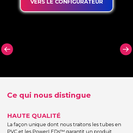
VERS LE CONFIGURATEUR
arrière
Panneau arrière
Panneau arr
on Signing
dans n’importe
découpé N
quelle couleur Neon
Signing
Signing
Ce qui nous distingue
HAUTE QUALITÉ
La façon unique dont nous traitons les tubes en
PVC et les PowerLEDs™ garantit un produit