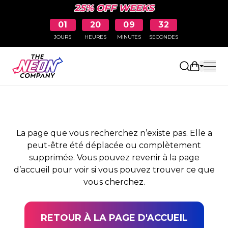
25% OFF WEEKS
01
20
09
32
JOURS
HEURES
MINUTES
SECONDES
PAGE NON TROUVÉE
Ouvrir le
La page que vous recherchez n’existe pas. Elle a
peut-être été déplacée ou complètement
supprimée. Vous pouvez revenir à la page
d’accueil pour voir si vous pouvez trouver ce que
vous cherchez.
RETOUR À LA PAGE D'ACCUEIL