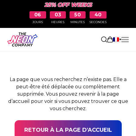
25% OFF WEEKS
06
03
50
39
JOURS
HEURES
MINUTES
SECONDES
PAGE NON TROUVÉE
Ouvrir le pa
La page que vous recherchez n’existe pas. Elle a
peut-être été déplacée ou complètement
supprimée. Vous pouvez revenir à la page
d’accueil pour voir si vous pouvez trouver ce que
vous cherchez.
RETOUR À LA PAGE D'ACCUEIL