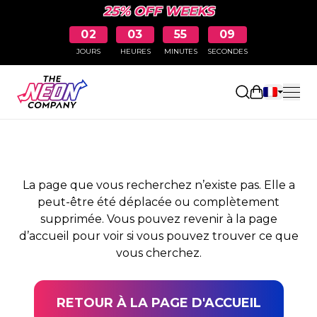
25% OFF WEEKS
02
03
55
09
JOURS
HEURES
MINUTES
SECONDES
PAGE NON TROUVÉE
Ouvrir le pa
La page que vous recherchez n’existe pas. Elle a
peut-être été déplacée ou complètement
supprimée. Vous pouvez revenir à la page
d’accueil pour voir si vous pouvez trouver ce que
vous cherchez.
RETOUR À LA PAGE D'ACCUEIL