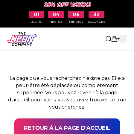
25% OFF WEEKS
01
04
06
32
JOURS
HEURES
MINUTES
SECONDES
PAGE NON TROUVÉE
Ouvrir le
La page que vous recherchez n’existe pas. Elle a
peut-être été déplacée ou complètement
supprimée. Vous pouvez revenir à la page
d’accueil pour voir si vous pouvez trouver ce que
vous cherchez.
RETOUR À LA PAGE D'ACCUEIL