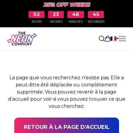
25% OFF WEEKS
02
23
48
45
JOURS
HEURES
MINUTES
SECONDES
PAGE NON TROUVÉE
Ouvrir le pa
La page que vous recherchez n’existe pas. Elle a
peut-être été déplacée ou complètement
supprimée. Vous pouvez revenir à la page
d’accueil pour voir si vous pouvez trouver ce que
vous cherchez.
RETOUR À LA PAGE D'ACCUEIL