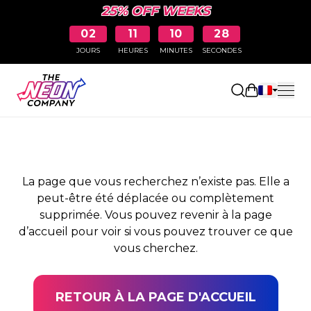
25% OFF WEEKS
02
11
10
28
JOURS
HEURES
MINUTES
SECONDES
PAGE NON TROUVÉE
Ouvrir le pa
La page que vous recherchez n’existe pas. Elle a
peut-être été déplacée ou complètement
supprimée. Vous pouvez revenir à la page
d’accueil pour voir si vous pouvez trouver ce que
vous cherchez.
RETOUR À LA PAGE D'ACCUEIL