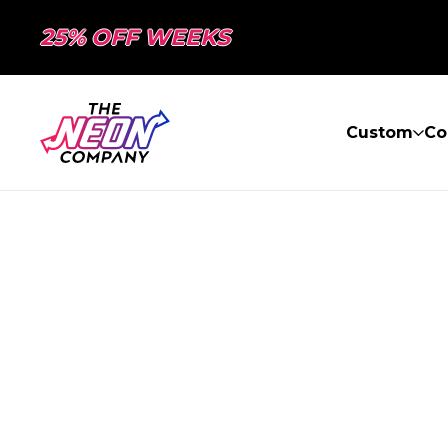
25% OFF WEEKS
Custom
Co
PAGE NON TR