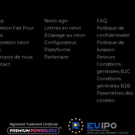
op
Neon sign
FAQ
Neon Fait Pour
Lettres en néon
Politique de
us
Éclairage au néon
confidentialité
piration néon
Configurateur
Politique de
s
Plateforme
livraison
ropos de nous
Partenaire
Retours
tact
Conditions
générales B2C
Conditions
générales B2B
Paramètres des
cookies