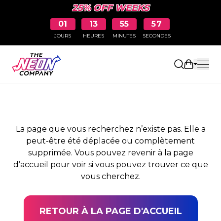
25% OFF WEEKS
01
13
55
57
JOURS
HEURES
MINUTES
SECONDES
PAGE NON TROUVÉE
Ouvrir le
La page que vous recherchez n’existe pas. Elle a
peut-être été déplacée ou complètement
supprimée. Vous pouvez revenir à la page
d’accueil pour voir si vous pouvez trouver ce que
vous cherchez.
RETOUR À LA PAGE D'ACCUEIL