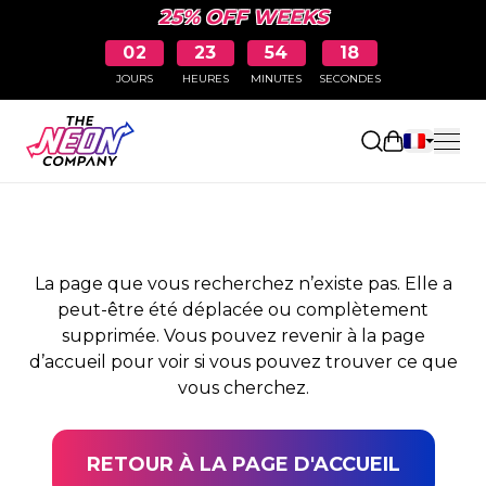
25% OFF WEEKS
02
23
54
18
JOURS
HEURES
MINUTES
SECONDES
PAGE NON TROUVÉE
Ouvrir le pa
La page que vous recherchez n’existe pas. Elle a
peut-être été déplacée ou complètement
supprimée. Vous pouvez revenir à la page
d’accueil pour voir si vous pouvez trouver ce que
vous cherchez.
RETOUR À LA PAGE D'ACCUEIL