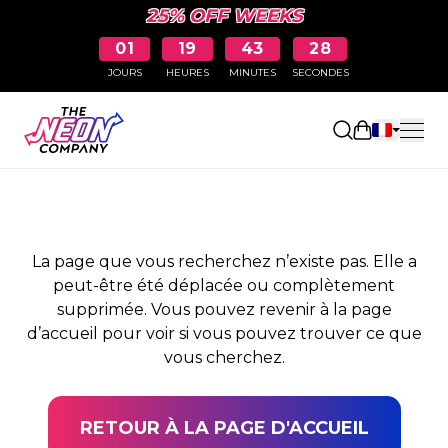
25% OFF WEEKS
01
19
43
28
JOURS
HEURES
MINUTES
SECONDES
PAGE NON TROUVÉE
Ouvrir le pa
La page que vous recherchez n’existe pas. Elle a
peut-être été déplacée ou complètement
supprimée. Vous pouvez revenir à la page
d’accueil pour voir si vous pouvez trouver ce que
vous cherchez.
RETOUR À LA PAGE D'ACCUEIL