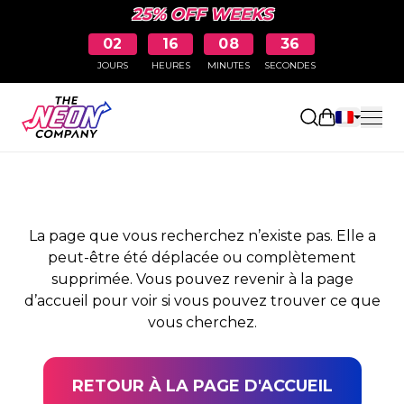
25% OFF WEEKS
02
16
08
36
JOURS
HEURES
MINUTES
SECONDES
PAGE NON TROUVÉE
Ouvrir le pa
La page que vous recherchez n’existe pas. Elle a
peut-être été déplacée ou complètement
supprimée. Vous pouvez revenir à la page
d’accueil pour voir si vous pouvez trouver ce que
vous cherchez.
RETOUR À LA PAGE D'ACCUEIL