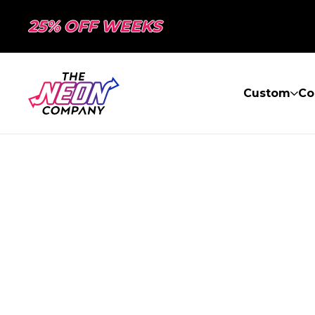
25% OFF WEEKS
Custom
Co
PAGE NON TR