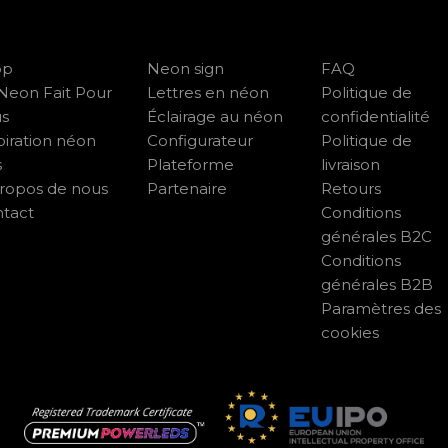
op
Neon sign
FAQ
Neon Fait Pour
Lettres en néon
Politique de
us
Éclairage au néon
confidentialité
piration néon
Configurateur
Politique de
s
Plateforme
livraison
ropos de nous
Partenaire
Retours
tact
Conditions
générales B2C
Conditions
générales B2B
Paramètres des
cookies