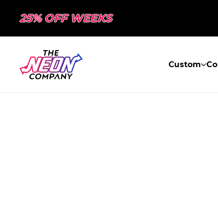
25% OFF WEEKS
Custom
Co
PAGE NON TR