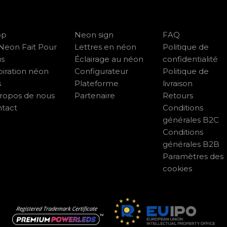
op
Neon sign
FAQ
Neon Fait Pour
Lettres en néon
Politique de
us
Éclairage au néon
confidentialité
piration néon
Configurateur
Politique de
s
Plateforme
livraison
ropos de nous
Partenaire
Retours
tact
Conditions
générales B2C
Conditions
générales B2B
Paramètres des
cookies