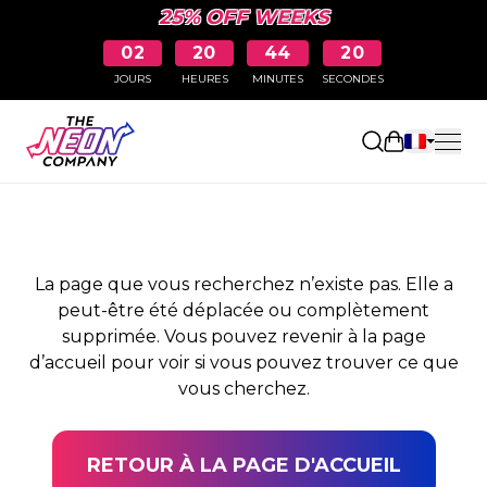
25% OFF WEEKS
02
20
44
19
JOURS
HEURES
MINUTES
SECONDES
PAGE NON TROUVÉE
Ouvrir le pa
La page que vous recherchez n’existe pas. Elle a
peut-être été déplacée ou complètement
supprimée. Vous pouvez revenir à la page
d’accueil pour voir si vous pouvez trouver ce que
vous cherchez.
RETOUR À LA PAGE D'ACCUEIL