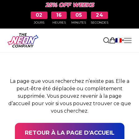
25% OFF WEEKS
02
16
05
23
JOURS
HEURES
MINUTES
SECONDES
PAGE NON TROUVÉE
Ouvrir le pa
La page que vous recherchez n’existe pas. Elle a
peut-être été déplacée ou complètement
supprimée. Vous pouvez revenir à la page
d’accueil pour voir si vous pouvez trouver ce que
vous cherchez.
RETOUR À LA PAGE D'ACCUEIL