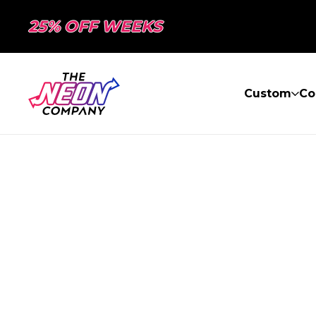
25% OFF WEEKS
Custom
Co
PAGE NON TR