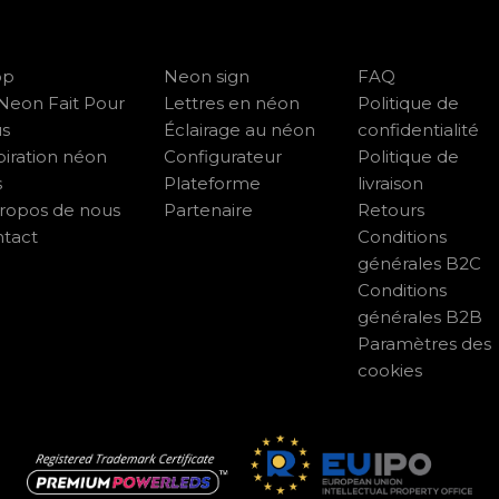
op
Neon sign
FAQ
Neon Fait Pour
Lettres en néon
Politique de
us
Éclairage au néon
confidentialité
piration néon
Configurateur
Politique de
s
Plateforme
livraison
ropos de nous
Partenaire
Retours
tact
Conditions
générales B2C
Conditions
générales B2B
Paramètres des
cookies