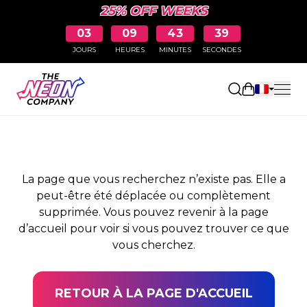
25% OFF WEEKS
03
09
43
39
JOURS
HEURES
MINUTES
SECONDES
PAGE NON TROUVÉE
Ouvrir le pa
La page que vous recherchez n’existe pas. Elle a
peut-être été déplacée ou complètement
supprimée. Vous pouvez revenir à la page
d’accueil pour voir si vous pouvez trouver ce que
vous cherchez.
RETOUR À LA PAGE D'ACCUEIL