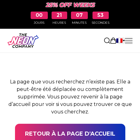
25% OFF WEEKS
00
21
07
52
JOURS
HEURES
MINUTES
SECONDES
PAGE NON TROUVÉE
Ouvrir le pa
La page que vous recherchez n’existe pas. Elle a
peut-être été déplacée ou complètement
supprimée. Vous pouvez revenir à la page
d’accueil pour voir si vous pouvez trouver ce que
vous cherchez.
RETOUR À LA PAGE D'ACCUEIL