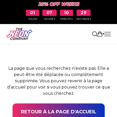
25% OFF WEEKS
01
07
10
29
JOURS
HEURES
MINUTES
SECONDES
PAGE NON TROUVÉE
Ouvrir le
La page que vous recherchez n’existe pas. Elle a
peut-être été déplacée ou complètement
supprimée. Vous pouvez revenir à la page
d’accueil pour voir si vous pouvez trouver ce que
vous cherchez.
RETOUR À LA PAGE D'ACCUEIL