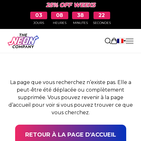
25% OFF WEEKS
03
08
38
22
JOURS
HEURES
MINUTES
SECONDES
PAGE NON TROUVÉE
Ouvrir le pa
La page que vous recherchez n’existe pas. Elle a
peut-être été déplacée ou complètement
supprimée. Vous pouvez revenir à la page
d’accueil pour voir si vous pouvez trouver ce que
vous cherchez.
RETOUR À LA PAGE D'ACCUEIL