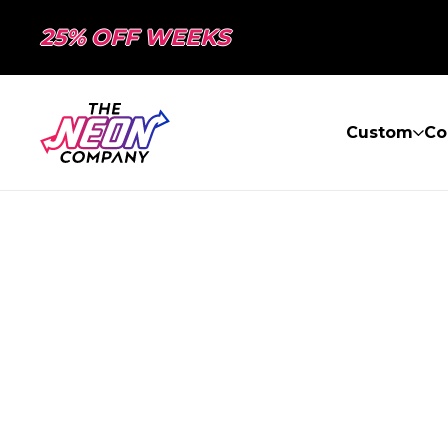
25% OFF WEEKS
Custom
Co
PAGE NON TR