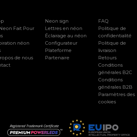
op
Neon sign
FAQ
Neon Fait Pour
Lettres en néon
Politique de
us
Éclairage au néon
confidentialité
piration néon
Configurateur
Politique de
s
Plateforme
livraison
ropos de nous
Partenaire
Retours
tact
Conditions
générales B2C
Conditions
générales B2B
Paramètres des
cookies