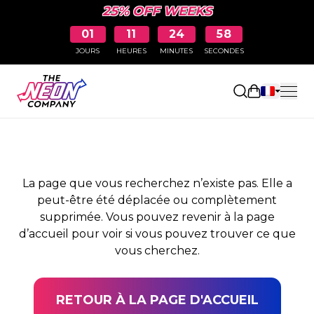
25% OFF WEEKS
01
11
24
58
JOURS
HEURES
MINUTES
SECONDES
PAGE NON TROUVÉE
Ouvrir le pa
La page que vous recherchez n’existe pas. Elle a
peut-être été déplacée ou complètement
supprimée. Vous pouvez revenir à la page
d’accueil pour voir si vous pouvez trouver ce que
vous cherchez.
RETOUR À LA PAGE D'ACCUEIL