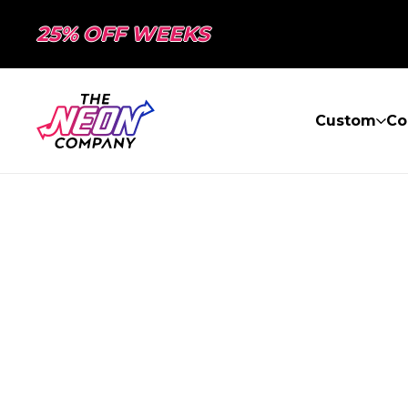
25% OFF WEEKS
Custom
Co
PAGE NON TR