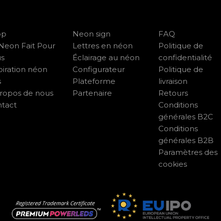
op
Neon sign
FAQ
Neon Fait Pour
Lettres en néon
Politique de
us
Éclairage au néon
confidentialité
piration néon
Configurateur
Politique de
s
Plateforme
livraison
ropos de nous
Partenaire
Retours
tact
Conditions
générales B2C
Conditions
générales B2B
Paramètres des
cookies