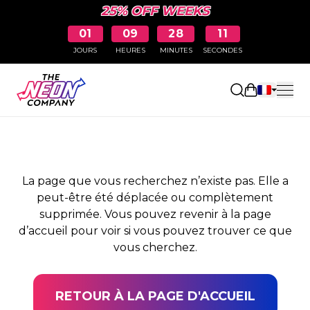
25% OFF WEEKS
01
09
28
11
JOURS
HEURES
MINUTES
SECONDES
PAGE NON TROUVÉE
Ouvrir le pa
La page que vous recherchez n’existe pas. Elle a
peut-être été déplacée ou complètement
supprimée. Vous pouvez revenir à la page
d’accueil pour voir si vous pouvez trouver ce que
vous cherchez.
RETOUR À LA PAGE D'ACCUEIL