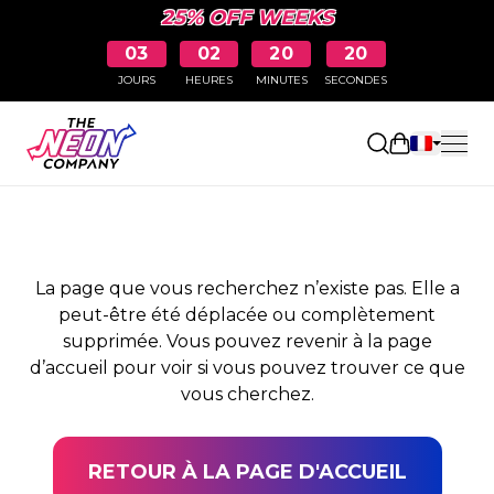
25% OFF WEEKS
03
02
20
20
JOURS
HEURES
MINUTES
SECONDES
PAGE NON TROUVÉE
Ouvrir le pa
La page que vous recherchez n’existe pas. Elle a
peut-être été déplacée ou complètement
supprimée. Vous pouvez revenir à la page
d’accueil pour voir si vous pouvez trouver ce que
vous cherchez.
RETOUR À LA PAGE D'ACCUEIL