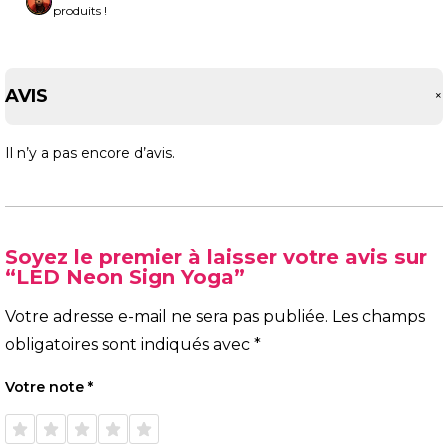
produits !
AVIS
Il n’y a pas encore d’avis.
Soyez le premier à laisser votre avis sur
“LED Neon Sign Yoga”
Votre adresse e-mail ne sera pas publiée.
Les champs
obligatoires sont indiqués avec
*
Votre note
*
1 étoile
2 étoiles
3 étoiles
4 étoiles
5 étoiles
sur 5
sur 5
sur 5
sur 5
sur 5