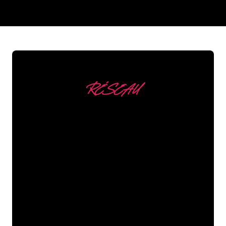
REGULAR
SUPPLIERS
RÉSEAU
Nous comptons parmi
nos clients
Les spécialistes du néon de The Neon
Company sont disposés à transformer le
nom de votre entreprise, votre logo ou
votre marque en éclairage au néon
d’une manière atmosphérique et
puissante. Grâce à notre clientèle de
plus de 5000 entreprises et marques