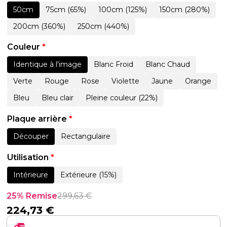
50cm
75cm (65%)
100cm (125%)
150cm (280%)
200cm (360%)
250cm (440%)
Couleur
*
Identique à l'image
Blanc Froid
Blanc Chaud
Verte
Rouge
Rose
Violette
Jaune
Orange
Bleu
Bleu clair
Pleine couleur (22%)
Plaque arrière
*
Découper
Rectangulaire
Utilisation
*
Intérieure
Extérieure (15%)
25% Remise
299,63
€
224,73
€