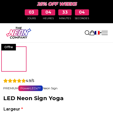
25% OFF WEEKS
03
04
33
03
JOURS
HEURES
MINUTES
SECONDES
Ouvrir le p
Offre
4.9/5
PREMIUM
PowerLEDs™
Neon Sign
LED Neon Sign Yoga
Largeur
*