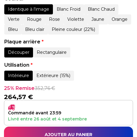
Identique à l'image
Blanc Froid
Blanc Chaud
Verte
Rouge
Rose
Violette
Jaune
Orange
Bleu
Bleu clair
Pleine couleur (22%)
Plaque arrière
*
Découper
Rectangulaire
Utilisation
*
Intérieure
Extérieure (15%)
25% Remise
352,76
€
264,57
€
Commandé avant 23:59
Livré entre
26 août
et
4 septembre
AJOUTER AU PANIER