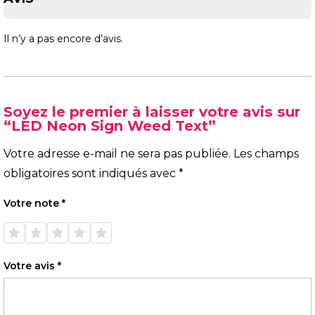
Il n’y a pas encore d’avis.
Soyez le premier à laisser votre avis sur
“LED Neon Sign Weed Text”
Votre adresse e-mail ne sera pas publiée.
Les champs
obligatoires sont indiqués avec
*
Votre note
*
1 étoile
2 étoiles
3 étoiles
4 étoiles
5 étoiles
sur 5
sur 5
sur 5
sur 5
sur 5
Votre avis
*