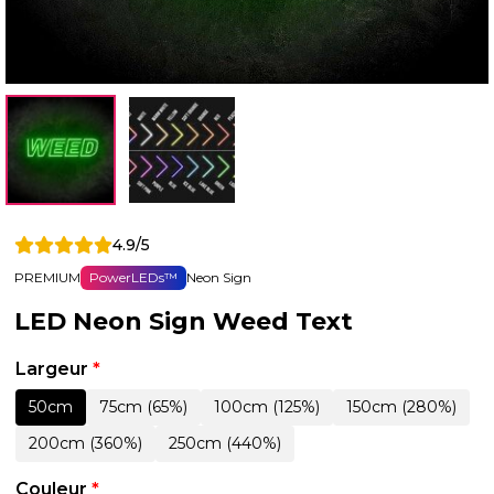
4.9/5
PREMIUM
PowerLEDs™
Neon Sign
LED Neon Sign Weed Text
Largeur
*
50cm
75cm (65%)
100cm (125%)
150cm (280%)
200cm (360%)
250cm (440%)
Couleur
*