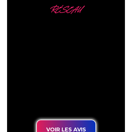
RÉSEAU
Nous comptons parmi
nos clients
Les spécialistes du néon de The Neon
Company sont disposés à transformer le
nom de votre entreprise, votre logo ou
votre marque en éclairage au néon
d’une manière atmosphérique et
puissante. Grâce à notre clientèle de
plus de 5000 entreprises et marques
connues, vous êtes au bon endroit
pour trouver une Enseigne Lumineuse
durable au prix le plus bas garanti.
VOIR LES AVIS