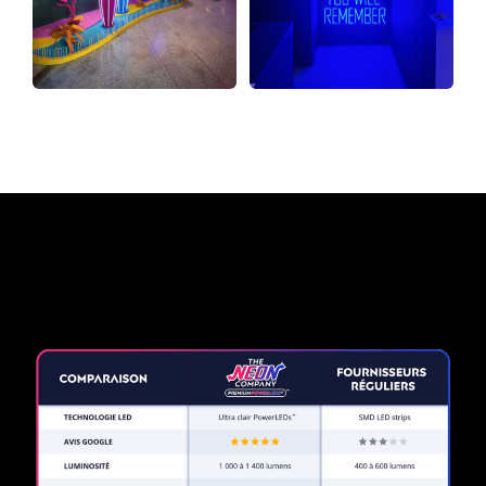
Pourquoi une enseigne au
néon de The Neon Company?