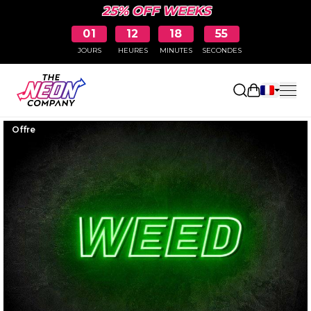
25% OFF WEEKS
01
12
18
54
JOURS
HEURES
MINUTES
SECONDES
Ouvrir le p
Offre