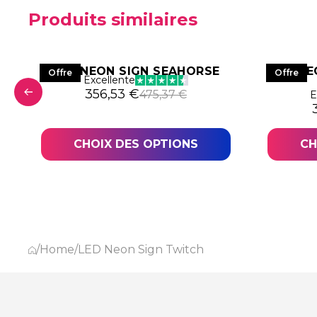
Produits similaires
LED NEON SIGN SEAHORSE
LED NE
Offre
Offre
Excellente
06,44 €.
,83 €.
Le prix initial était : 475,37 €.
Le prix actuel est : 356,53 €.
356,53
€
475,37
€
E
L
L
CHOIX DES OPTIONS
CH
/
Home
/
LED Neon Sign Twitch