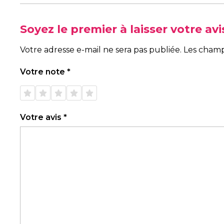
Soyez le premier à laisser votre a
Votre adresse e-mail ne sera pas publiée.
Les champ
Votre note
*
1 étoile
2 étoiles
3 étoiles
4 étoiles
5 étoiles
sur 5
sur 5
sur 5
sur 5
sur 5
Votre avis
*