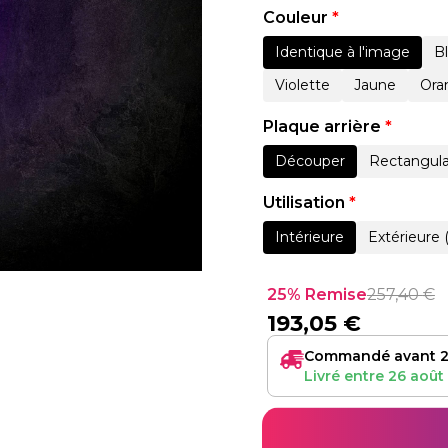
Couleur
*
Identique à l'image
B
Violette
Jaune
Ora
Plaque arrière
*
Découper
Rectangula
Utilisation
*
Intérieure
Extérieure 
25% Remise
257,40
€
193,05
€
Commandé avant 2
Livré entre
26 août