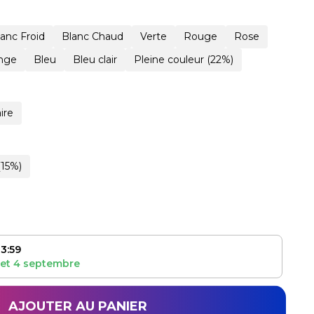
lanc Froid
Blanc Chaud
Verte
Rouge
Rose
nge
Bleu
Bleu clair
Pleine couleur (22%)
ire
(15%)
3:59
et
4 septembre
AJOUTER AU PANIER