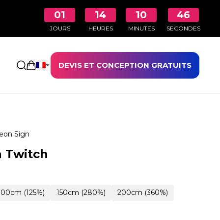
01
14
10
45
JOURS
HEURES
MINUTES
SECONDES
DEVIS ET CONCEPTION GRATUITS
Ouvrir le panier
eon Sign
 Twitch
100cm (125%)
150cm (280%)
200cm (360%)