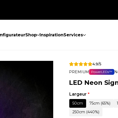
nfigurateur
Shop
Inspiration
Services
4.9/5
PREMIUM
N
PowerLEDs™
LED Neon Sign
Largeur
*
50cm
75cm (65%)
250cm (440%)