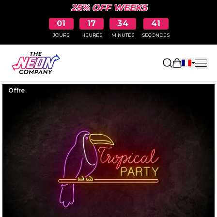
25% OFF WEEKS
01
17
34
41
JOURS
HEURES
MINUTES
SECONDES
Ouvrir le p
Offre