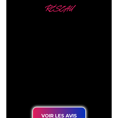
RÉSEAU
Nous comptons parmi
nos clients
Les spécialistes du néon de The Neon
Company sont disposés à transformer le
nom de votre entreprise, votre logo ou
votre marque en éclairage au néon
d’une manière atmosphérique et
puissante. Grâce à notre clientèle de
plus de 5000 entreprises et marques
connues, vous êtes au bon endroit
pour trouver une Enseigne Lumineuse
durable au prix le plus bas garanti.
VOIR LES AVIS