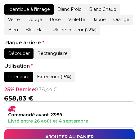
Identique à l'image
Blanc Froid
Blanc Chaud
Verte
Rouge
Rose
Violette
Jaune
Orange
Bleu
Bleu clair
Pleine couleur (22%)
Plaque arrière
*
Découper
Rectangulaire
Utilisation
*
Intérieure
Extérieure (15%)
25% Remise
878,44
€
658,83
€
Commandé avant 23:59
Livré entre
26 août
et
4 septembre
AJOUTER AU PANIER