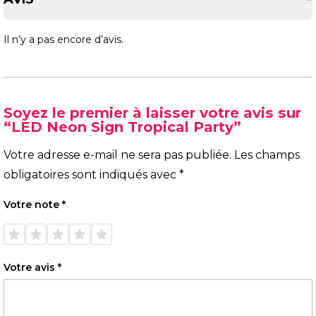
Il n’y a pas encore d’avis.
Soyez le premier à laisser votre avis sur
“LED Neon Sign Tropical Party”
Votre adresse e-mail ne sera pas publiée.
Les champs
obligatoires sont indiqués avec
*
Votre note
*
1 étoile
2 étoiles
3 étoiles
4 étoiles
5 étoiles
sur 5
sur 5
sur 5
sur 5
sur 5
Votre avis
*