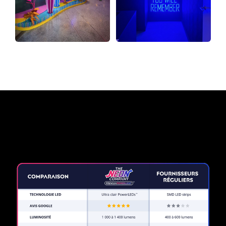
Pourquoi une enseigne au
néon de The Neon Company?