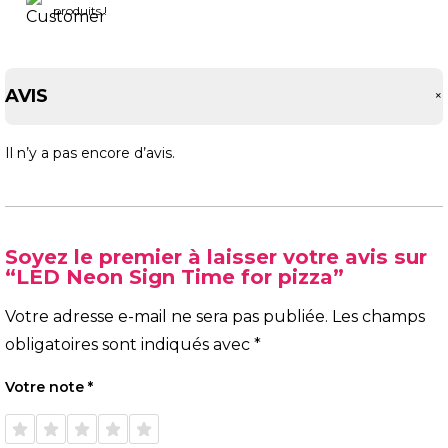
produits !
AVIS
Il n’y a pas encore d’avis.
Soyez le premier à laisser votre avis sur
“LED Neon Sign Time for pizza”
Votre adresse e-mail ne sera pas publiée.
Les champs
obligatoires sont indiqués avec
*
Votre note
*
1 étoile
2 étoiles
3 étoiles
4 étoiles
5 étoiles
sur 5
sur 5
sur 5
sur 5
sur 5