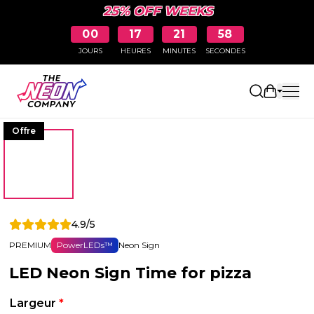
25% OFF WEEKS
00
17
21
58
JOURS
HEURES
MINUTES
SECONDES
Ouvrir le
Offre
4.9/5
PREMIUM
PowerLEDs™
Neon Sign
LED Neon Sign Time for pizza
Largeur
*