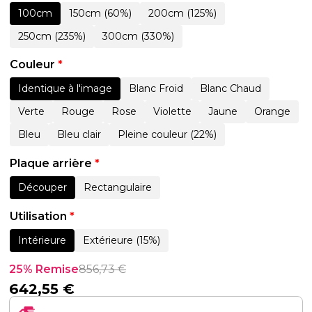
100cm
150cm (60%)
200cm (125%)
250cm (235%)
300cm (330%)
Couleur
*
Identique à l'image
Blanc Froid
Blanc Chaud
Verte
Rouge
Rose
Violette
Jaune
Orange
Bleu
Bleu clair
Pleine couleur (22%)
Plaque arrière
*
Découper
Rectangulaire
Utilisation
*
Intérieure
Extérieure (15%)
25% Remise
856,73
€
642,55
€