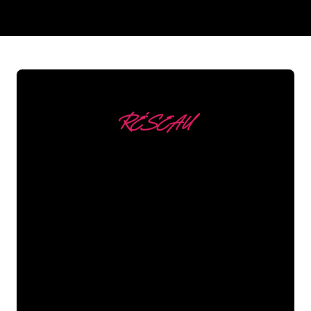
REGULAR
SUPPLIERS
RÉSEAU
Nous comptons parmi
nos clients
Les spécialistes du néon de The Neon
Company sont disposés à transformer le
nom de votre entreprise, votre logo ou
votre marque en éclairage au néon
d’une manière atmosphérique et
puissante. Grâce à notre clientèle de
plus de 5000 entreprises et marques