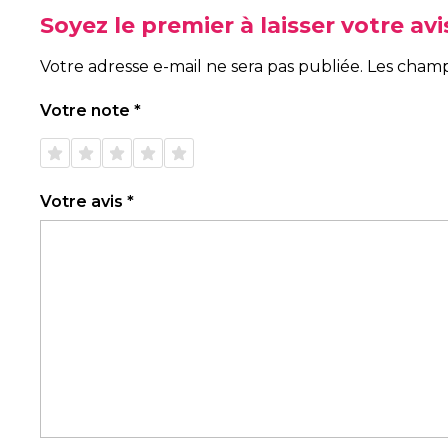
Soyez le premier à laisser votre av
Votre adresse e-mail ne sera pas publiée.
Les champ
Votre note
*
1 étoile
2 étoiles
3 étoiles
4 étoiles
5 étoiles
sur 5
sur 5
sur 5
sur 5
sur 5
Votre avis
*