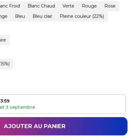
lanc Froid
Blanc Chaud
Verte
Rouge
Rose
nge
Bleu
Bleu clair
Pleine couleur (22%)
ire
(15%)
3:59
et
3 septembre
AJOUTER AU PANIER