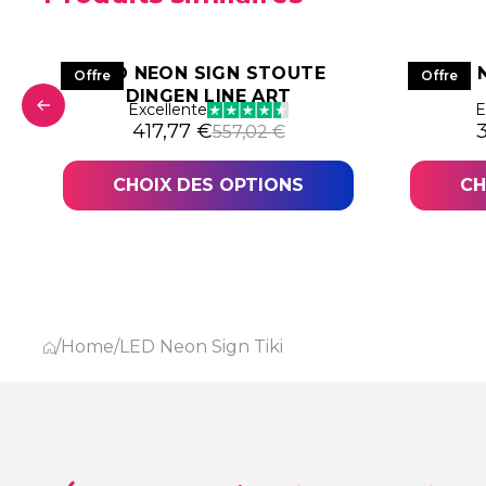
LED NEON SIGN STOUTE
LED 
Offre
Offre
DINGEN LINE ART
Excellente
E
9,78 €.
,34 €.
Le prix initial était : 557,02 €.
Le prix actuel est : 417,77 €.
L
L
417,77
€
557,02
€
CHOIX DES OPTIONS
CH
/
Home
/
LED Neon Sign Tiki