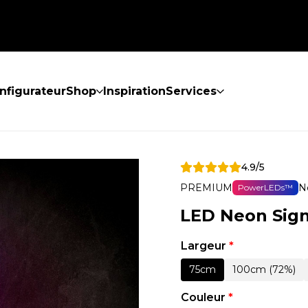
nfigurateur
Shop
Inspiration
Services
4.9/5
PREMIUM
N
PowerLEDs™
LED Neon Sign
Largeur
*
75cm
100cm (72%)
Couleur
*