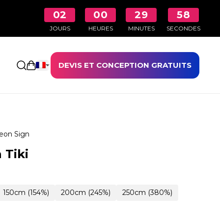
02
00
29
57
JOURS
HEURES
MINUTES
SECONDES
DEVIS ET CONCEPTION GRATUITS
Ouvrir le panier
eon Sign
 Tiki
150cm (154%)
200cm (245%)
250cm (380%)