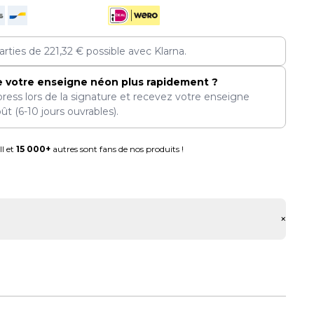
arties de
221,32
€
possible avec Klarna.
e votre enseigne néon plus rapidement ?
press lors de la signature et recevez votre enseigne
oût
(6-10 jours ouvrables).
l et
15 000+
autres sont fans de nos produits !
+