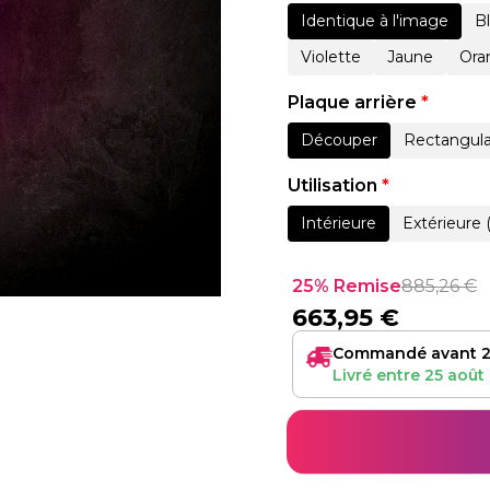
Identique à l'image
B
Violette
Jaune
Ora
Plaque arrière
*
Découper
Rectangula
Utilisation
*
Intérieure
Extérieure 
25% Remise
885,26
€
663,95
€
Commandé avant 2
Livré entre
25 août