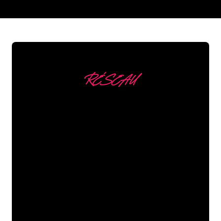
REGULAR
SUPPLIERS
RÉSEAU
Nous comptons parmi
nos clients
Les spécialistes du néon de The Neon
Company sont disposés à transformer le
nom de votre entreprise, votre logo ou
votre marque en éclairage au néon
d’une manière atmosphérique et
puissante. Grâce à notre clientèle de
plus de 5000 entreprises et marques