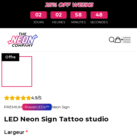
25% OFF WEEKS
02
02
58
47
JOURS
HEURES
MINUTES
SECONDES
Ouvrir le
Offre
4.9/5
PREMIUM
PowerLEDs™
Neon Sign
LED Neon Sign Tattoo studio
Largeur
*