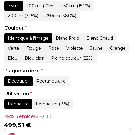
75cm
100cm (72%)
150cm (154%)
200cm (245%)
250cm (380%)
Couleur
*
Identique à l'image
Blanc Froid
Blanc Chaud
Verte
Rouge
Rose
Violette
Jaune
Orange
Bleu
Bleu clair
Pleine couleur (22%)
Plaque arrière
*
Découper
Rectangulaire
Utilisation
*
Intérieure
Extérieure (15%)
25% Remise
666,01
€
499,51
€