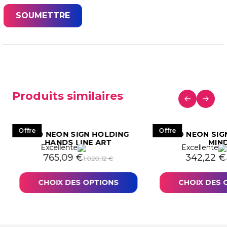
Produits similaires
Offre
Offre
LED NEON SIGN HOLDING
LED NEON SIG
HANDS LINE ART
MIN
Excellente
Excellente
578,82 €.
34,12 €.
Le prix initial était : 1.020,12 €.
Le prix actuel est : 765,09 €.
Le prix in
Le prix a
765,09
€
342,22
€
1.020,12
€
CHOIX DES OPTIONS
CHOIX DES 