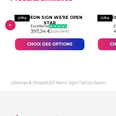
LED NEON SIGN WE’RE OPEN
LED NE
Offre
Offre
STAR
Excellente
E
2,61 €.
,96 €.
Le prix initial était : 529,78 €.
Le prix actuel est : 397,34 €.
L
L
397,34
€
529,78
€
CHOIX DES OPTIONS
CH
/
Stores & Shops
/
LED Neon Sign Tattoo Salon