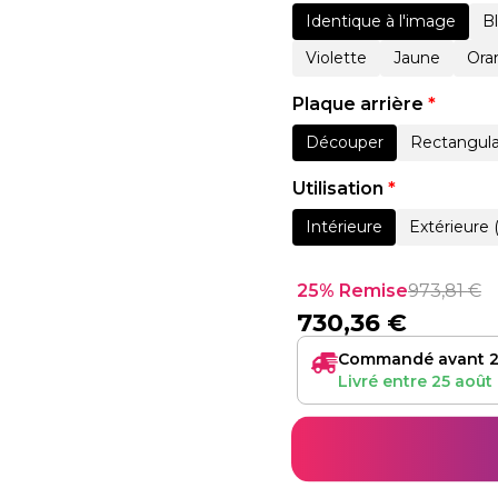
Identique à l'image
B
Violette
Jaune
Ora
Plaque arrière
*
Découper
Rectangula
Utilisation
*
Intérieure
Extérieure 
25% Remise
973,81
€
730,36
€
Commandé avant 2
Livré entre
25 août