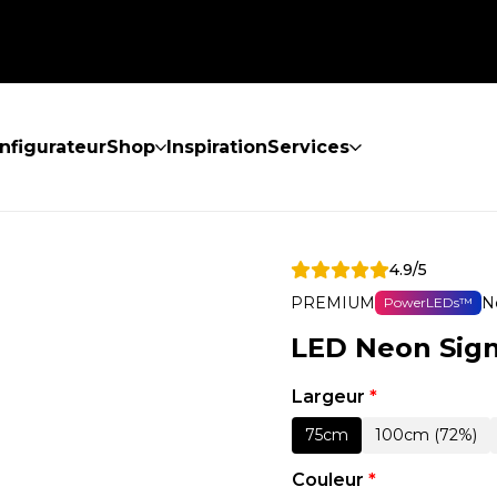
nfigurateur
Shop
Inspiration
Services
4.9/5
PREMIUM
N
PowerLEDs™
LED Neon Sign
Largeur
*
75cm
100cm (72%)
Couleur
*