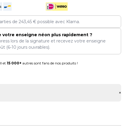
arties de
243,45
€
possible avec Klarna.
e votre enseigne néon plus rapidement ?
press lors de la signature et recevez votre enseigne
oût
(6-10 jours ouvrables).
l et
15 000+
autres sont fans de nos produits !
+