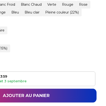
lanc Froid
Blanc Chaud
Verte
Rouge
Rose
nge
Bleu
Bleu clair
Pleine couleur (22%)
ire
(15%)
3:59
et
3 septembre
AJOUTER AU PANIER