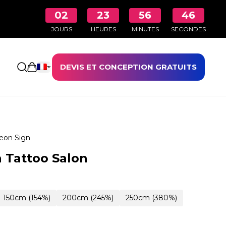
02
23
56
45
JOURS
HEURES
MINUTES
SECONDES
DEVIS ET CONCEPTION GRATUITS
Ouvrir le panier
eon Sign
 Tattoo Salon
150cm (154%)
200cm (245%)
250cm (380%)