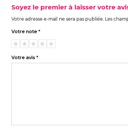
Soyez le premier à laisser votre a
Votre adresse e-mail ne sera pas publiée.
Les champ
Votre note
*
1 étoile
2 étoiles
3 étoiles
4 étoiles
5 étoiles
sur 5
sur 5
sur 5
sur 5
sur 5
Votre avis
*