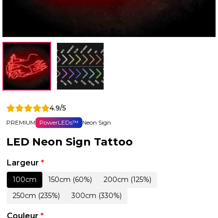
4.9/5
PREMIUM
PowerLEDs™
Neon Sign
LED Neon Sign Tattoo
Largeur
*
100cm
150cm (60%)
200cm (125%)
250cm (235%)
300cm (330%)
Couleur
*