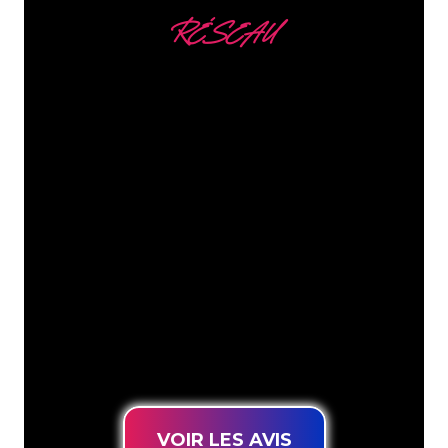
RÉSEAU
Nous comptons parmi
nos clients
Les spécialistes du néon de The Neon
Company sont disposés à transformer le
nom de votre entreprise, votre logo ou
votre marque en éclairage au néon
d’une manière atmosphérique et
puissante. Grâce à notre clientèle de
plus de 5000 entreprises et marques
connues, vous êtes au bon endroit
pour trouver une Enseigne Lumineuse
durable au prix le plus bas garanti.
VOIR LES AVIS