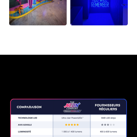
Pourquoi une enseigne au
néon de The Neon Company?