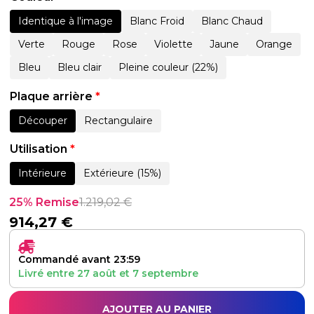
Identique à l'image
Blanc Froid
Blanc Chaud
Verte
Rouge
Rose
Violette
Jaune
Orange
Bleu
Bleu clair
Pleine couleur (22%)
Plaque arrière
*
Découper
Rectangulaire
Utilisation
*
Intérieure
Extérieure (15%)
25% Remise
1.219,02
€
914,27
€
Commandé avant 23:59
Livré entre
27 août
et
7 septembre
AJOUTER AU PANIER