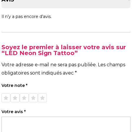
Il n’y a pas encore d’avis.
Soyez le premier à laisser votre avis sur
“LED Neon Sign Tattoo”
Votre adresse e-mail ne sera pas publiée.
Les champs
obligatoires sont indiqués avec
*
Votre note
*
1 étoile
2 étoiles
3 étoiles
4 étoiles
5 étoiles
sur 5
sur 5
sur 5
sur 5
sur 5
Votre avis
*