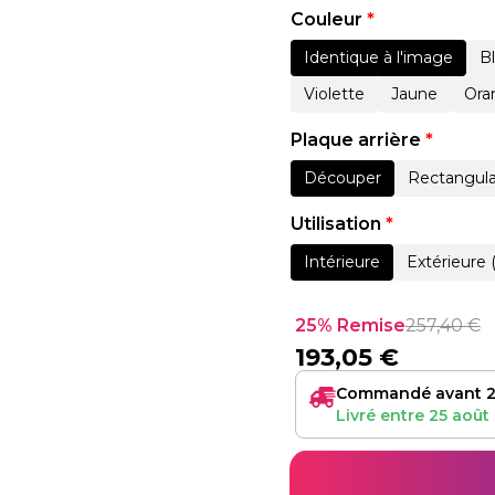
Couleur
*
Identique à l'image
B
Violette
Jaune
Ora
Plaque arrière
*
Découper
Rectangula
Utilisation
*
Intérieure
Extérieure 
25% Remise
257,40
€
193,05
€
Commandé avant 2
Livré entre
25 août