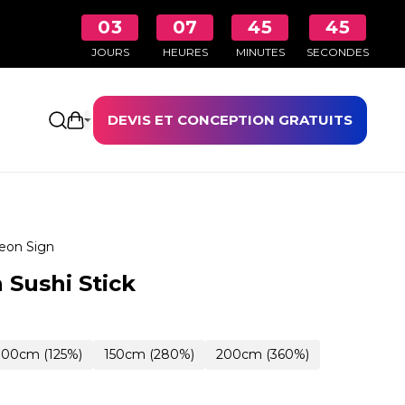
03
07
45
44
JOURS
HEURES
MINUTES
SECONDES
DEVIS ET CONCEPTION GRATUITS
Ouvrir le panier
eon Sign
 Sushi Stick
100cm (125%)
150cm (280%)
200cm (360%)