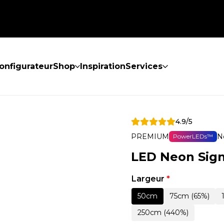
onfigurateur
Shop
Inspiration
Services
4.9/5
PREMIUM
N
PowerLEDs™
LED Neon Sign
Largeur
*
50cm
75cm (65%)
250cm (440%)