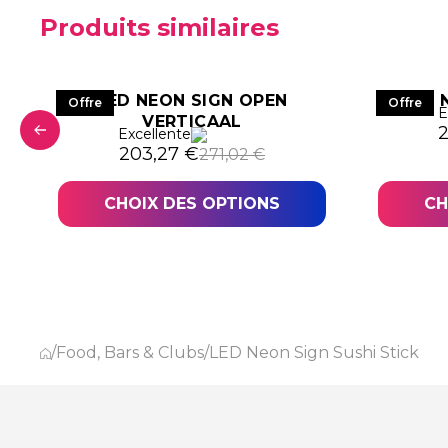
Produits similaires
LED NEON SIGN OPEN
LED 
Offre
Offre
E
VERTICAAL
0,15 €.
,62 €.
L
L
Excellente
Le prix initial était : 271,02 €.
Le prix actuel est : 203,27 €.
203,27
€
271,02
€
CHOIX DES OPTIONS
CH
/
Food, Bars & Clubs
/
LED Neon Sign Sushi Stick