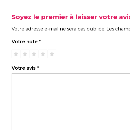
Soyez le premier à laisser votre av
Votre adresse e-mail ne sera pas publiée.
Les champ
Votre note
*
1 étoile
2 étoiles
3 étoiles
4 étoiles
5 étoiles
sur 5
sur 5
sur 5
sur 5
sur 5
Votre avis
*