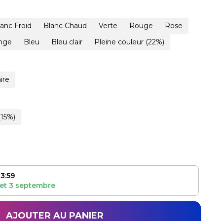
lanc Froid
Blanc Chaud
Verte
Rouge
Rose
nge
Bleu
Bleu clair
Pleine couleur (22%)
ire
(15%)
3:59
et
3 septembre
AJOUTER AU PANIER