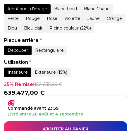
Identique à l'image
Blanc Froid
Blanc Chaud
Verte
Rouge
Rose
Violette
Jaune
Orange
Bleu
Bleu clair
Pleine couleur (22%)
Plaque arrière
*
Découper
Rectangulaire
Utilisation
*
Intérieure
Extérieure (15%)
25% Remise
852.635,99
€
639.477,00
€
Commandé avant 23:59
Livré entre
26 août
et
4 septembre
AJOUTER AU PANIER