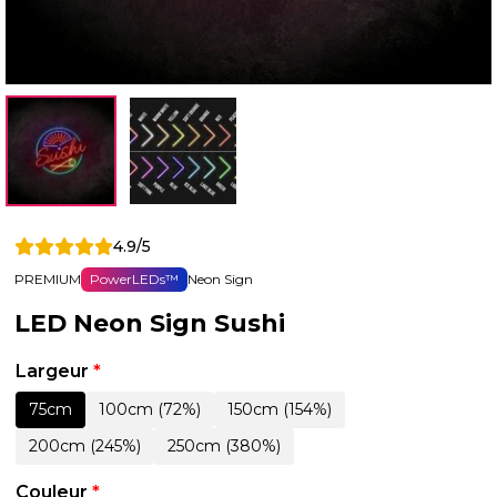
4.9/5
PREMIUM
PowerLEDs™
Neon Sign
LED Neon Sign Sushi
Largeur
*
75cm
100cm (72%)
150cm (154%)
200cm (245%)
250cm (380%)
Couleur
*