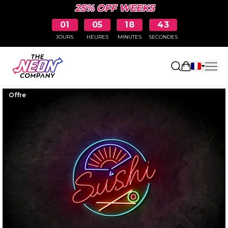
25% OFF WEEKS
01
05
18
42
JOURS
HEURES
MINUTES
SECONDES
Ouvrir le p
Offre