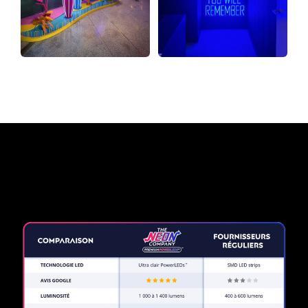
Pourquoi une enseigne au
néon de The Neon Company?