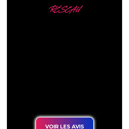
RÉSEAU
Nous comptons parmi
nos clients
Les spécialistes du néon de The Neon
Company sont disposés à transformer le
nom de votre entreprise, votre logo ou
votre marque en éclairage au néon
d’une manière atmosphérique et
puissante. Grâce à notre clientèle de
plus de 5000 entreprises et marques
connues, vous êtes au bon endroit
pour trouver une Enseigne Lumineuse
durable au prix le plus bas garanti.
VOIR LES AVIS