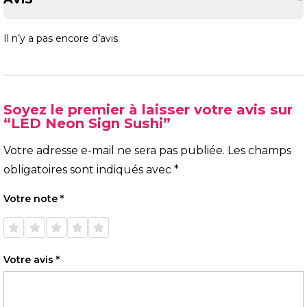
Il n’y a pas encore d’avis.
Soyez le premier à laisser votre avis sur
“LED Neon Sign Sushi”
Votre adresse e-mail ne sera pas publiée.
Les champs
obligatoires sont indiqués avec
*
Votre note
*
1 étoile
2 étoiles
3 étoiles
4 étoiles
5 étoiles
sur 5
sur 5
sur 5
sur 5
sur 5
Votre avis
*