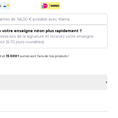
arties de
166,50
€
possible avec Klarna.
e votre enseigne néon plus rapidement ?
press lors de la signature et recevez votre enseigne
oût
(6-10 jours ouvrables).
l et
15 000+
autres sont fans de nos produits !
+