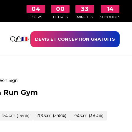
04
00
33
13
JOURS
HEURES
MINUTES
SECONDES
DEVIS ET CONCEPTION GRATUITS
Ouvrir le panier
eon Sign
n Run Gym
150cm (154%)
200cm (245%)
250cm (380%)