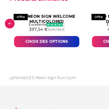
LED NEON SIGN WELCOME
LED 
Offre
Offre
MULTICOLORED
D
Excellente
E
9,78 €.
,34 €.
Le prix initial était : 529,78 €.
Le prix actuel est : 397,34 €.
397,34
€
529,78
€
CHOIX DES OPTIONS
CH
/
Home
/
LED Neon Sign Run Gym