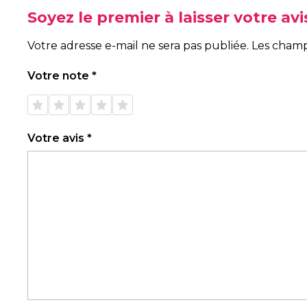
Soyez le premier à laisser votre a
Votre adresse e-mail ne sera pas publiée.
Les champ
Votre note
*
1 étoile
2 étoiles
3 étoiles
4 étoiles
5 étoiles
sur 5
sur 5
sur 5
sur 5
sur 5
Votre avis
*