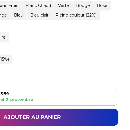
lanc Froid
Blanc Chaud
Verte
Rouge
Rose
nge
Bleu
Bleu clair
Pleine couleur (22%)
ire
(15%)
3:59
et
2 septembre
AJOUTER AU PANIER