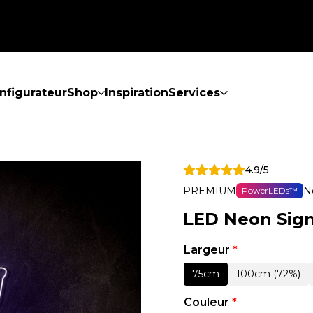
nfigurateur
Shop
Inspiration
Services
4.9/5
PREMIUM
N
PowerLEDs™
LED Neon Sig
Largeur
*
75cm
100cm (72%)
Couleur
*