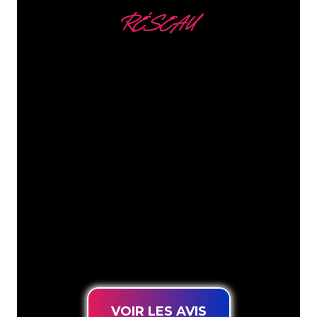
RÉSEAU
Nous comptons parmi
nos clients
Les spécialistes du néon de The Neon
Company sont disposés à transformer le
nom de votre entreprise, votre logo ou
votre marque en éclairage au néon
d’une manière atmosphérique et
puissante. Grâce à notre clientèle de
plus de 5000 entreprises et marques
connues, vous êtes au bon endroit
pour trouver une Enseigne Lumineuse
durable au prix le plus bas garanti.
VOIR LES AVIS