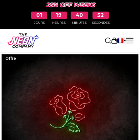
25% OFF WEEKS
01
19
40
52
JOURS
HEURES
MINUTES
SECONDES
Ouvrir le p
Offre