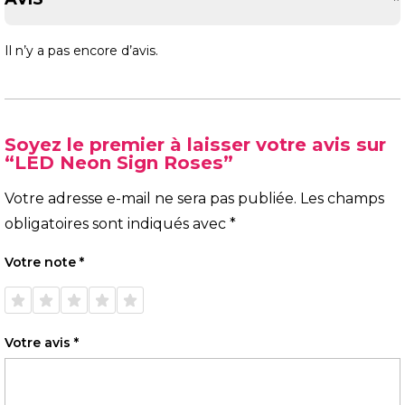
Il n’y a pas encore d’avis.
Soyez le premier à laisser votre avis sur
“LED Neon Sign Roses”
Votre adresse e-mail ne sera pas publiée.
Les champs
obligatoires sont indiqués avec
*
Votre note
*
1 étoile
2 étoiles
3 étoiles
4 étoiles
5 étoiles
sur 5
sur 5
sur 5
sur 5
sur 5
Votre avis
*