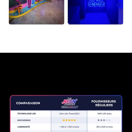
Pourquoi une enseigne au
néon de The Neon Company?