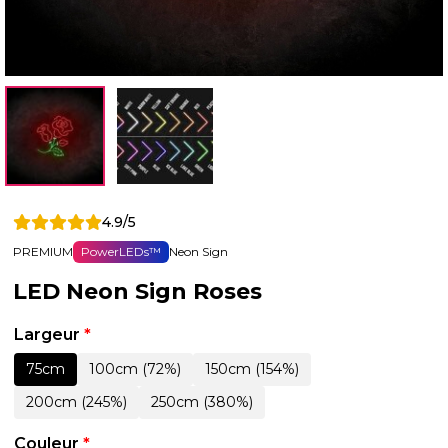
4.9/5
PREMIUM
PowerLEDs™
Neon Sign
LED Neon Sign Roses
Largeur
*
75cm
100cm (72%)
150cm (154%)
200cm (245%)
250cm (380%)
Couleur
*