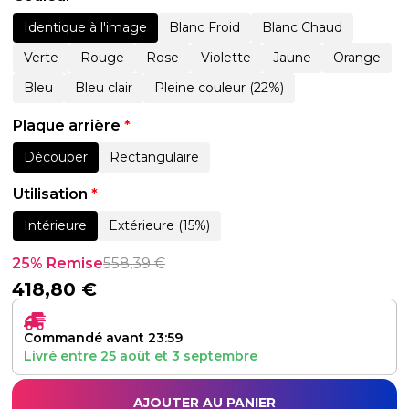
Identique à l'image
Blanc Froid
Blanc Chaud
Verte
Rouge
Rose
Violette
Jaune
Orange
Bleu
Bleu clair
Pleine couleur (22%)
Plaque arrière
*
Découper
Rectangulaire
Utilisation
*
Intérieure
Extérieure (15%)
25% Remise
558,39
€
418,80
€
Commandé avant 23:59
Livré entre
25 août
et
3 septembre
AJOUTER AU PANIER