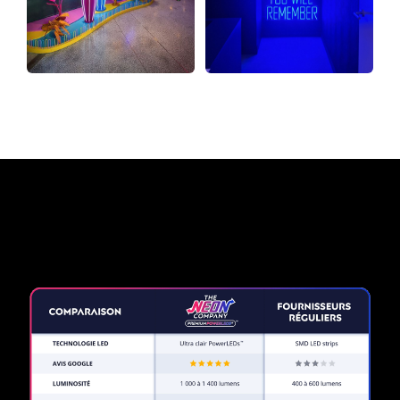
Pourquoi une enseigne au
néon de The Neon Company?