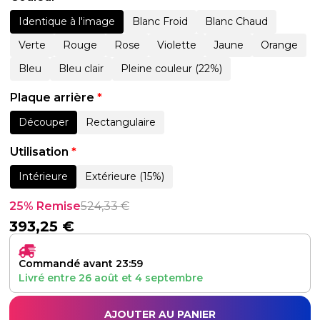
Identique à l'image
Blanc Froid
Blanc Chaud
Verte
Rouge
Rose
Violette
Jaune
Orange
Bleu
Bleu clair
Pleine couleur (22%)
Plaque arrière
*
Découper
Rectangulaire
Utilisation
*
Intérieure
Extérieure (15%)
25% Remise
524,33
€
393,25
€
Commandé avant 23:59
Livré entre
26 août
et
4 septembre
AJOUTER AU PANIER