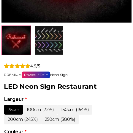
4.9/5
PREMIUM
PowerLEDs™
Neon Sign
LED Neon Sign Restaurant
Largeur
*
75cm
100cm (72%)
150cm (154%)
200cm (245%)
250cm (380%)
Couleur
*