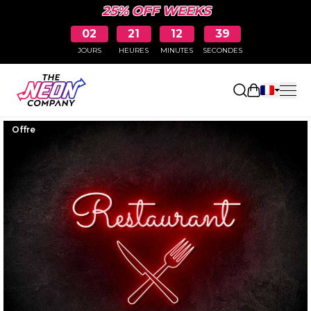
25% OFF WEEKS
02
21
12
38
JOURS
HEURES
MINUTES
SECONDES
Ouvrir le p
Offre