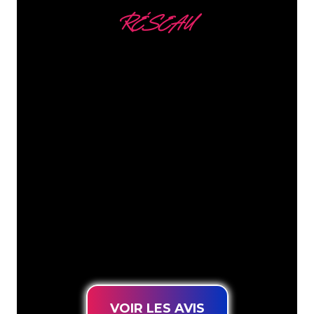
RÉSEAU
Nous comptons parmi
nos clients
Les spécialistes du néon de The Neon
Company sont disposés à transformer le
nom de votre entreprise, votre logo ou
votre marque en éclairage au néon
d’une manière atmosphérique et
puissante. Grâce à notre clientèle de
plus de 5000 entreprises et marques
connues, vous êtes au bon endroit
pour trouver une Enseigne Lumineuse
durable au prix le plus bas garanti.
VOIR LES AVIS