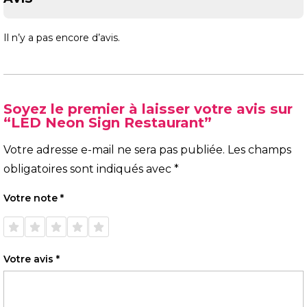
Il n’y a pas encore d’avis.
Soyez le premier à laisser votre avis sur
“LED Neon Sign Restaurant”
Votre adresse e-mail ne sera pas publiée.
Les champs
obligatoires sont indiqués avec
*
Votre note
*
1 étoile
2 étoiles
3 étoiles
4 étoiles
5 étoiles
sur 5
sur 5
sur 5
sur 5
sur 5
Votre avis
*