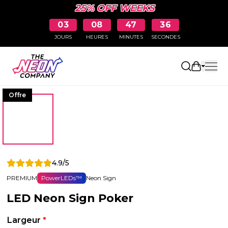
25% OFF WEEKS
03
08
47
35
JOURS
HEURES
MINUTES
SECONDES
Ouvrir le
Offre
4.9/5
PREMIUM
PowerLEDs™
Neon Sign
LED Neon Sign Poker
Largeur
*