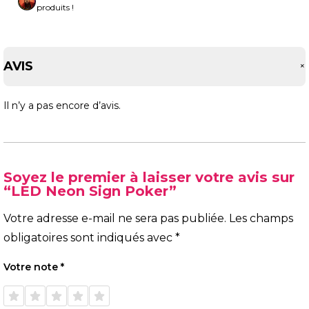
produits !
AVIS
Il n’y a pas encore d’avis.
Soyez le premier à laisser votre avis sur
“LED Neon Sign Poker”
Votre adresse e-mail ne sera pas publiée.
Les champs
obligatoires sont indiqués avec
*
Votre note
*
1 étoile
2 étoiles
3 étoiles
4 étoiles
5 étoiles
sur 5
sur 5
sur 5
sur 5
sur 5