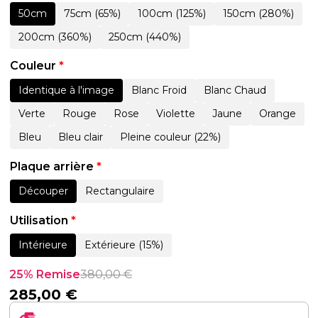
50cm
75cm (65%)
100cm (125%)
150cm (280%)
200cm (360%)
250cm (440%)
Couleur
*
Identique à l'image
Blanc Froid
Blanc Chaud
Verte
Rouge
Rose
Violette
Jaune
Orange
Bleu
Bleu clair
Pleine couleur (22%)
Plaque arrière
*
Découper
Rectangulaire
Utilisation
*
Intérieure
Extérieure (15%)
25% Remise
380,00
€
285,00
€