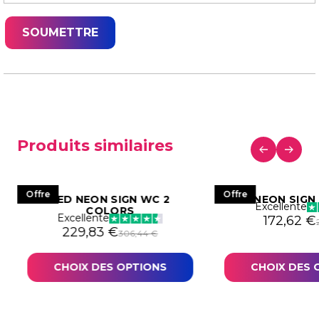
Produits similaires
Offre
Offre
LED NEON SIGN WC 2
LED NEON SIGN 
Excellente
COLORS
Excellente
339,14 €.
54,36 €.
Le prix in
Le prix a
172,62
€
Le prix initial était : 306,44 €.
Le prix actuel est : 229,83 €.
229,83
€
306,44
€
CHOIX DES OPTIONS
CHOIX DES 