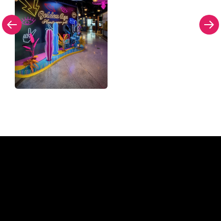
Pourquoi une enseigne au
néon de The Neon Company?