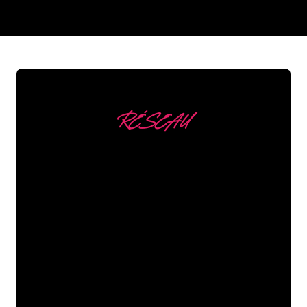
REGULAR
SUPPLIERS
RÉSEAU
Nous comptons parmi
nos clients
Les spécialistes du néon de The Neon
Company sont disposés à transformer le
nom de votre entreprise, votre logo ou
votre marque en éclairage au néon
d’une manière atmosphérique et
puissante. Grâce à notre clientèle de
plus de 5000 entreprises et marques