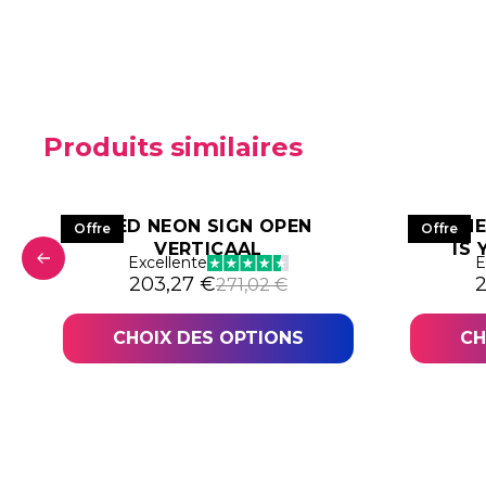
Produits similaires
LED NEON SIGN OPEN
LED N
Offre
Offre
VERTICAAL
IS
0,15 €.
,62 €.
Excellente
E
Le prix initial était : 271,02 €.
Le prix actuel est : 203,27 €.
L
L
203,27
€
271,02
€
CHOIX DES OPTIONS
CH