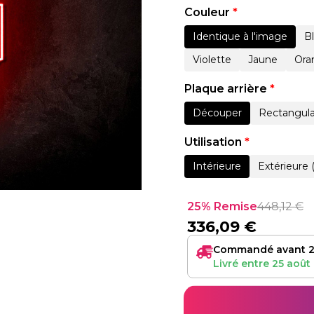
Couleur
*
Identique à l'image
B
Violette
Jaune
Ora
Plaque arrière
*
Découper
Rectangula
Utilisation
*
Intérieure
Extérieure 
25% Remise
448,12
€
336,09
€
Commandé avant 2
Livré entre
25 août