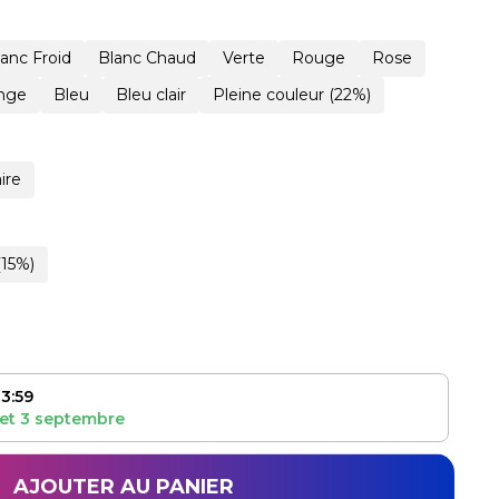
lanc Froid
Blanc Chaud
Verte
Rouge
Rose
nge
Bleu
Bleu clair
Pleine couleur (22%)
ire
(15%)
3:59
et
3 septembre
AJOUTER AU PANIER