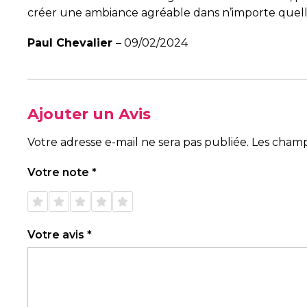
créer une ambiance agréable dans n’importe quell
Paul Chevalier
–
09/02/2024
Ajouter un Avis
Votre adresse e-mail ne sera pas publiée.
Les champ
Votre note
*
1 étoile
2 étoiles
3 étoiles
4 étoiles
5 étoiles
sur 5
sur 5
sur 5
sur 5
sur 5
Votre avis
*