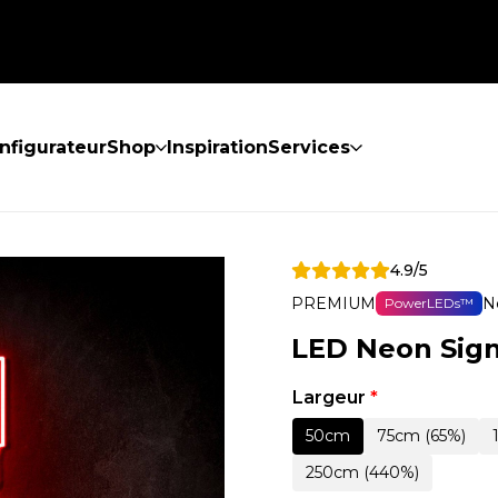
nfigurateur
Shop
Inspiration
Services
4.9/5
PREMIUM
N
PowerLEDs™
LED Neon Sign
Largeur
*
50cm
75cm (65%)
250cm (440%)