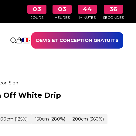
03
03
44
35
JOURS
HEURES
MINUTES
SECONDES
DEVIS ET CONCEPTION GRATUITS
Ouvrir le panier
eon Sign
 Off White Drip
100cm (125%)
150cm (280%)
200cm (360%)