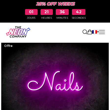
25% OFF WEEKS
01
21
36
41
JOURS
HEURES
MINUTES
SECONDES
Ouvrir le p
Offre