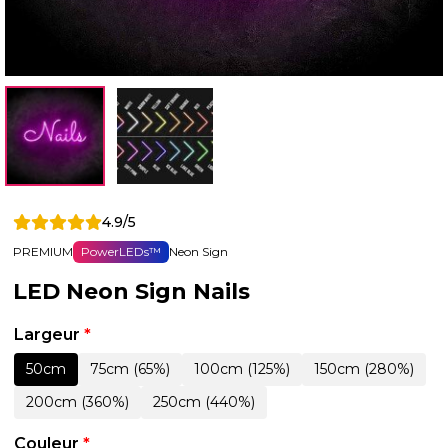
4.9/5
PREMIUM
PowerLEDs™
Neon Sign
LED Neon Sign Nails
Largeur
*
50cm
75cm (65%)
100cm (125%)
150cm (280%)
200cm (360%)
250cm (440%)
Couleur
*