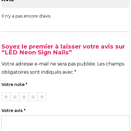
Il n’y a pas encore d’avis.
Soyez le premier à laisser votre avis sur
“LED Neon Sign Nails”
Votre adresse e-mail ne sera pas publiée.
Les champs
obligatoires sont indiqués avec
*
Votre note
*
1 étoile
2 étoiles
3 étoiles
4 étoiles
5 étoiles
sur 5
sur 5
sur 5
sur 5
sur 5
Votre avis
*