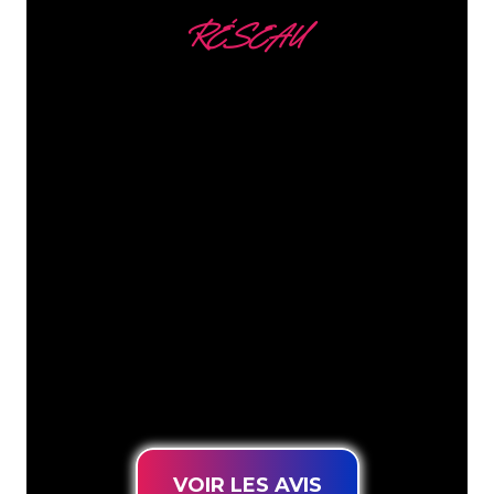
RÉSEAU
Nous comptons parmi
nos clients
Les spécialistes du néon de The Neon
Company sont disposés à transformer le
nom de votre entreprise, votre logo ou
votre marque en éclairage au néon
d’une manière atmosphérique et
puissante. Grâce à notre clientèle de
plus de 5000 entreprises et marques
connues, vous êtes au bon endroit
pour trouver une Enseigne Lumineuse
durable au prix le plus bas garanti.
VOIR LES AVIS