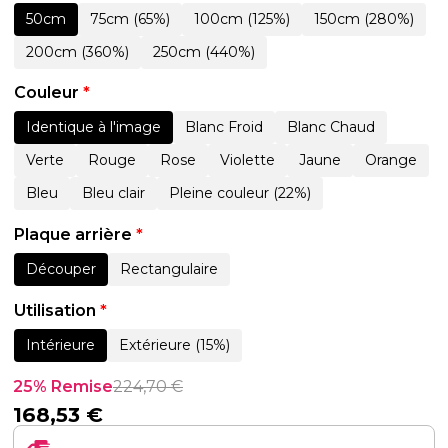
50cm
75cm (65%)
100cm (125%)
150cm (280%)
200cm (360%)
250cm (440%)
Couleur
*
Identique à l'image
Blanc Froid
Blanc Chaud
Verte
Rouge
Rose
Violette
Jaune
Orange
Bleu
Bleu clair
Pleine couleur (22%)
Plaque arrière
*
Découper
Rectangulaire
Utilisation
*
Intérieure
Extérieure (15%)
25% Remise
224,70
€
168,53
€