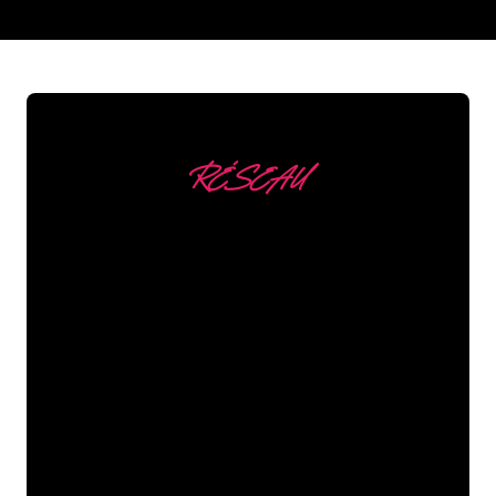
REGULAR
SUPPLIERS
RÉSEAU
Nous comptons parmi
nos clients
Les spécialistes du néon de The Neon
Company sont disposés à transformer le
nom de votre entreprise, votre logo ou
votre marque en éclairage au néon
d’une manière atmosphérique et
puissante. Grâce à notre clientèle de
plus de 5000 entreprises et marques