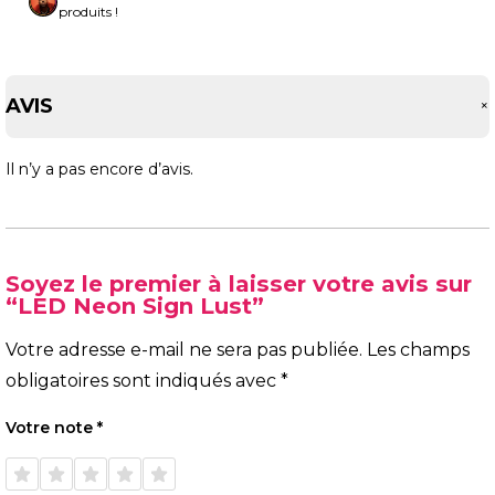
produits !
AVIS
Il n’y a pas encore d’avis.
Soyez le premier à laisser votre avis sur
“LED Neon Sign Lust”
Votre adresse e-mail ne sera pas publiée.
Les champs
obligatoires sont indiqués avec
*
Votre note
*
1 étoile
2 étoiles
3 étoiles
4 étoiles
5 étoiles
sur 5
sur 5
sur 5
sur 5
sur 5