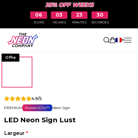
25% OFF WEEKS
06
03
23
29
JOURS
HEURES
MINUTES
SECONDES
Ouvrir le p
Offre
4.9/5
PREMIUM
PowerLEDs™
Neon Sign
LED Neon Sign Lust
Largeur
*