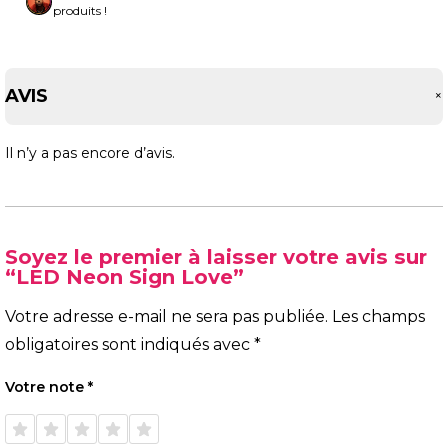
produits !
AVIS
Il n’y a pas encore d’avis.
Soyez le premier à laisser votre avis sur
“LED Neon Sign Love”
Votre adresse e-mail ne sera pas publiée.
Les champs
obligatoires sont indiqués avec
*
Votre note
*
1 étoile
2 étoiles
3 étoiles
4 étoiles
5 étoiles
sur 5
sur 5
sur 5
sur 5
sur 5