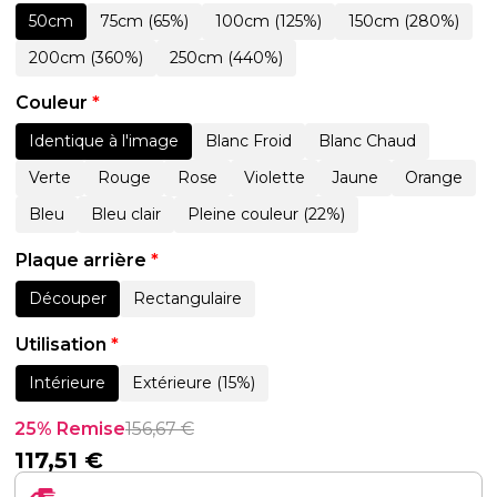
50cm
75cm (65%)
100cm (125%)
150cm (280%)
200cm (360%)
250cm (440%)
Couleur
*
Identique à l'image
Blanc Froid
Blanc Chaud
Verte
Rouge
Rose
Violette
Jaune
Orange
Bleu
Bleu clair
Pleine couleur (22%)
Plaque arrière
*
Découper
Rectangulaire
Utilisation
*
Intérieure
Extérieure (15%)
25% Remise
156,67
€
117,51
€