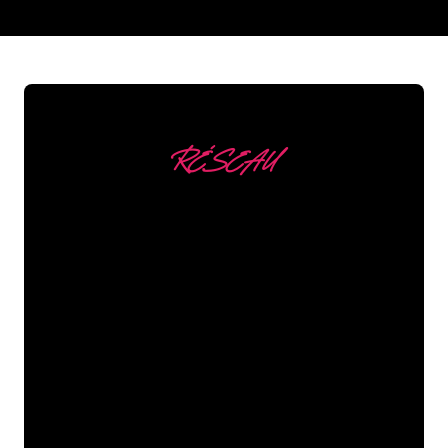
REGULAR
SUPPLIERS
RÉSEAU
Nous comptons parmi
nos clients
Les spécialistes du néon de The Neon
Company sont disposés à transformer le
nom de votre entreprise, votre logo ou
votre marque en éclairage au néon
d’une manière atmosphérique et
puissante. Grâce à notre clientèle de
plus de 5000 entreprises et marques