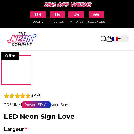
25% OFF WEEKS
03
16
05
56
JOURS
HEURES
MINUTES
SECONDES
Ouvrir le p
Offre
4.9/5
PREMIUM
PowerLEDs™
Neon Sign
LED Neon Sign Love
Largeur
*