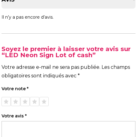
Il n’y a pas encore d’avis.
Soyez le premier à laisser votre avis sur
“LED Neon Sign Lot of cash”
Votre adresse e-mail ne sera pas publiée.
Les champs
obligatoires sont indiqués avec
*
Votre note
*
1 étoile
2 étoiles
3 étoiles
4 étoiles
5 étoiles
sur 5
sur 5
sur 5
sur 5
sur 5
Votre avis
*