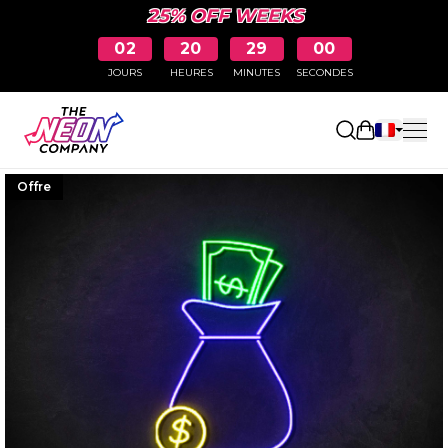
25% OFF WEEKS
02
20
28
59
JOURS
HEURES
MINUTES
SECONDES
Ouvrir le p
Offre