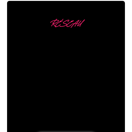
RÉSEAU
Nous comptons parmi
nos clients
Les spécialistes du néon de The Neon
Company sont disposés à transformer le
nom de votre entreprise, votre logo ou
votre marque en éclairage au néon
d’une manière atmosphérique et
puissante. Grâce à notre clientèle de
plus de 5000 entreprises et marques
connues, vous êtes au bon endroit
pour trouver une Enseigne Lumineuse
durable au prix le plus bas garanti.