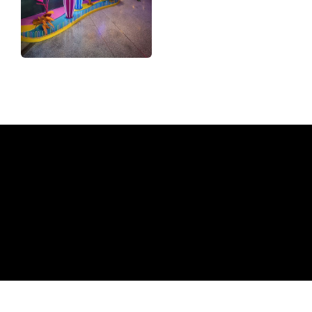
Pourquoi une enseigne au
néon de The Neon Company?
REGULAR
SUPPLIERS