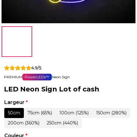
4.9/5
PREMIUM
PowerLEDs™
Neon Sign
LED Neon Sign Lot of cash
Largeur
*
50cm
75cm (65%)
100cm (125%)
150cm (280%)
200cm (360%)
250cm (440%)
Couleur
*