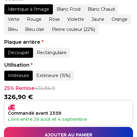
Identique à l'image
Blanc Froid
Blanc Chaud
Verte
Rouge
Rose
Violette
Jaune
Orange
Bleu
Bleu clair
Pleine couleur (22%)
Plaque arrière
*
Découper
Rectangulaire
Utilisation
*
Intérieure
Extérieure (15%)
25% Remise
435,86
€
326,90
€
Commandé avant 23:59
Livré entre
26 août
et
4 septembre
AJOUTER AU PANIER